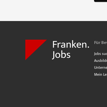
Für B
Jobs su
Ausbild
Untern
Mein Le