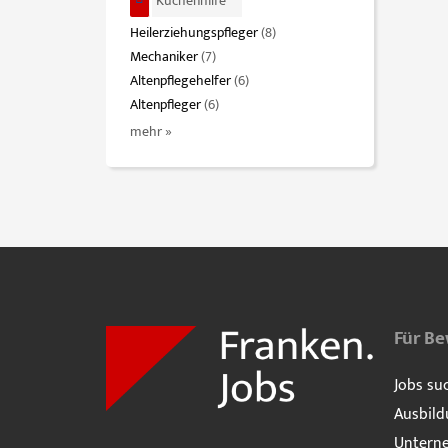
Küchenhilfe
Heilerziehungspfleger
(8)
Mechaniker
(7)
Altenpflegehelfer
(6)
Altenpfleger
(6)
mehr »
Für B
Jobs su
Ausbild
Untern