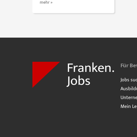
mehr »
Für B
Jobs su
Ausbild
Untern
Mein Le