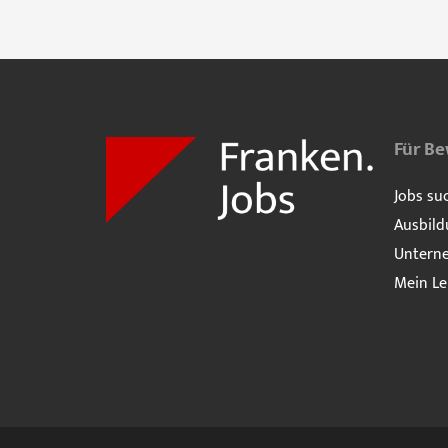
Für B
Jobs su
Ausbild
Untern
Mein Le