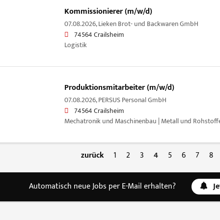
Kommissionierer (m/w/d)
07.08.2026,
Lieken Brot- und Backwaren GmbH
74564 Crailsheim
Logistik
Produktionsmitarbeiter (m/w/d)
07.08.2026,
PERSUS Personal GmbH
74564 Crailsheim
Mechatronik und Maschinenbau | Metall und Rohstoffe
zurück
1
2
3
4
5
6
7
8
Automatisch neue Jobs per E-Mail erhalten?
J