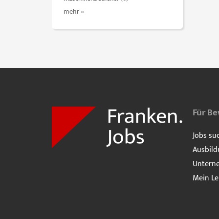
mehr »
Für B
Jobs su
Ausbild
Untern
Mein Le