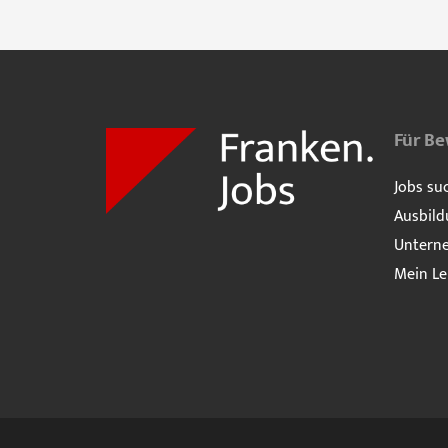
Für B
Jobs su
Ausbild
Untern
Mein Le