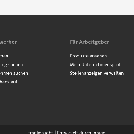
ewerber
Für Arbeitgeber
chen
Produkte ansehen
ung suchen
Mein Unternehmensprofil
ehmen suchen
Stellenanzeigen verwalten
benslauf
franken.jobs | Entwickelt durch
jobiqo