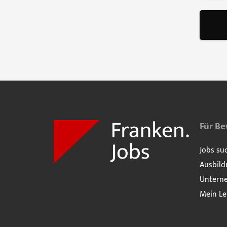
Für B
Jobs su
Ausbild
Untern
Mein Le