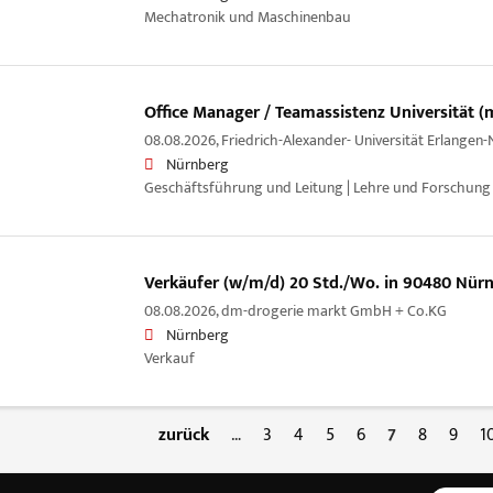
Mechatronik und Maschinenbau
Office Manager / Teamassistenz Universität (
08.08.2026,
Friedrich-Alexander- Universität Erlangen
Nürnberg
Geschäftsführung und Leitung | Lehre und Forschung
Verkäufer (w/m/d) 20 Std./Wo. in 90480 Nür
08.08.2026,
dm-drogerie markt GmbH + Co.KG
Nürnberg
Verkauf
zurück
…
3
4
5
6
7
8
9
1